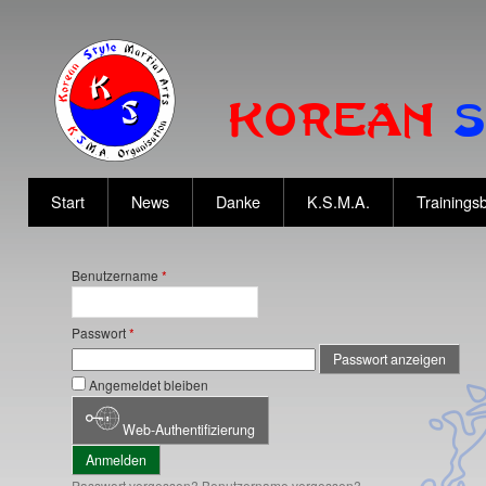
Start
News
Danke
K.S.M.A.
Trainingsb
Benutzername
*
Passwort
*
Passwort anzeigen
Angemeldet bleiben
Web-Authentifizierung
Anmelden
Passwort vergessen?
Benutzername vergessen?