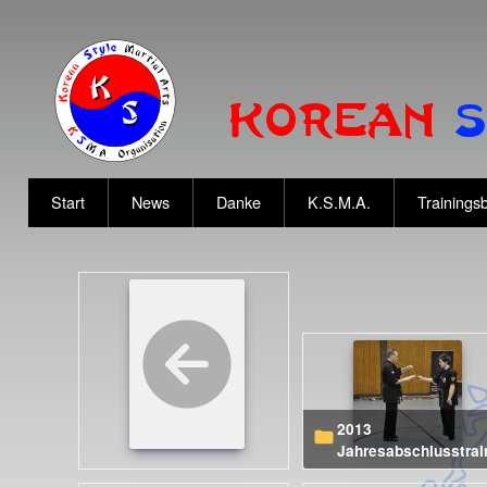
Start
News
Danke
K.S.M.A.
Trainingsb
2013
Jahresabschlusstrai