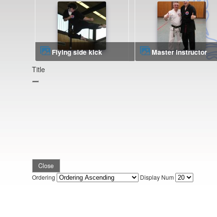
Flying side kick
master instructor
Title
Close
Ordering
Display Num